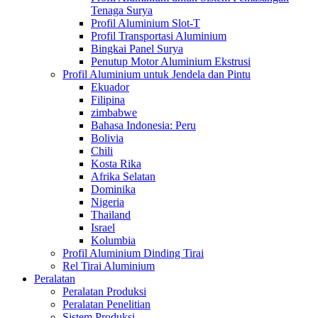
Tenaga Surya
Profil Aluminium Slot-T
Profil Transportasi Aluminium
Bingkai Panel Surya
Penutup Motor Aluminium Ekstrusi
Profil Aluminium untuk Jendela dan Pintu
Ekuador
Filipina
zimbabwe
Bahasa Indonesia: Peru
Bolivia
Chili
Kosta Rika
Afrika Selatan
Dominika
Nigeria
Thailand
Israel
Kolumbia
Profil Aluminium Dinding Tirai
Rel Tirai Aluminium
Peralatan
Peralatan Produksi
Peralatan Penelitian
Sistem Produksi