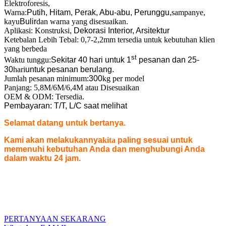
Elektroforesis,
Warna:
Putih, Hitam, Perak, Abu-abu, Perunggu,
sampanye,
kayu
Bulir
dan warna yang disesuaikan.
Aplikasi: Konstruksi
, Dekorasi Interior, Arsitektur
Ketebalan Lebih Tebal: 0,7-2,2mm tersedia untuk kebutuhan klien
yang berbeda
st
Waktu tunggu:
Sekitar 40 hari untuk 1
pesanan dan 25-
30
hari
untuk pesanan berulang.
Jumlah pesanan minimum:
300
kg per model
Panjang: 5,8M/6M/6,4M atau Disesuaikan
OEM & ODM: Tersedia.
Pembayaran: T/T, L/C saat melihat
Selamat datang untuk bertanya.
Kami akan melakukannya
kita
paling sesuai untuk
memenuhi kebutuhan Anda dan menghubungi Anda
dalam waktu 24 jam.
PERTANYAAN SEKARANG