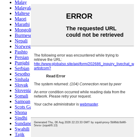
Malay
Malayalam
Maltese
Maori
Marathi
Mongolian
Burmese
Nepali
Norwegian
Pashto
Persian
Punjabi
Serbian
Sesotho
Sinhala
Slovak
Slovenian
Somali
Samoan
Scots Gaelic
Shona
Sindhi
Sundanese
Swahili
Tajik